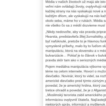
Média v našich životoch už majú ale isto
veľmi nám ovládajú životy, ovplyvňujú n
každej strany na nás vyskakujú nové a 
každým dňom, ale vyskakujú na nás kaž
okolo seba, máme ho v rukách. Média sa
nie všetko čo sa z médií dozvieme musí 
„Nikdy nedovoľte, aby vás pravda priprav
Hearsta, predstaviteľa žltej žurnalistik
byť nafúknuté, pretože to je hlavnou fun
vymyslené príbehy, malo by to ľuďom slú
manipuláciu, ktorá na slovensku a v médi
bulvarizácie… Pokiaľ je to článok v bulv
pravda skôr tam ako v seriozných médiá
Pojem mediálna manipulácia výborne vyst
téme na celom internete. Hovorí o mužo
dievčatko. Novinár, ktorý to videl, sa r
americké dievčatko pred týmto zúrivým p
povedal, že je americký hrdina, ktorý z
tretice ohradil a povedal, že je z Afgani
,,Moslimský terorista zabil amerického ps
informáciou ovplyvniť čitateľa. Najčast
niektorých správ, informácií a myšlienok