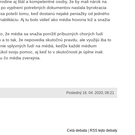
rodine aj štát a kompetentné osoby, že by mali nárok na
j po vyplnení potrebných dokumentov nastala byrokracia
y sa poteší tomu, keď dostanú nejaké peniažky od jedného
bilitáciu. Aj tu bolo vidieť ako média hovoria lož a snažia
ko, že média sa snažia ponížiť príbuzných chorých ľudí
a to tak, že nepovedia skutočnú pravdu, ale využijú iba to
pojenie vplyvných ľudí na médiá, keďže každé médium
kol svoju pomoc, aj keď to v skutočnosti je úplne inak.
mu čo média zverejnia.
Posledný 16. 04. 2020, 06:21
Celá debata
|
RSS tejto debaty