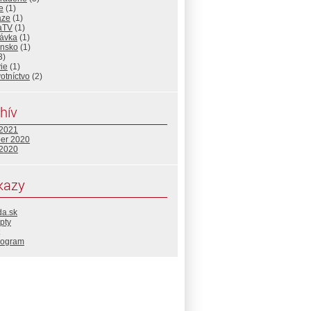
e
(1)
aze
(1)
aTV
(1)
rávka
(1)
ensko
(1)
3)
ie
(1)
otníctvo
(2)
hív
 2021
ber 2020
 2020
kazy
da.sk
pty
rogram