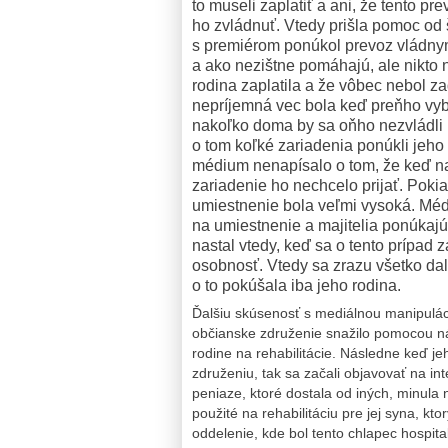
to museli zaplatiť a ani, že tento p
ho zvládnuť. Vtedy prišla pomoc od š
s premiérom ponúkol prevoz vládn
a ako nezištne pomáhajú, ale nikto 
rodina zaplatila a že vôbec nebol z
nepríjemná vec bola keď preňho vyb
nakoľko doma by sa oňho nezvládli 
o tom koľké zariadenia ponúkli jeho
médium nenapísalo o tom, že keď nas
zariadenie ho nechcelo prijať. Pokia
umiestnenie bola veľmi vysoká. Médi
na umiestnenie a majitelia ponúkajú
nastal vtedy, keď sa o tento prípad
osobnosť. Vtedy sa zrazu všetko dal
o to pokúšala iba jeho rodina.
Ďalšiu skúsenosť s mediálnou manipuláci
občianske združenie snažilo pomocou ná
rodine na rehabilitácie. Následne keď j
združeniu, tak sa začali objavovať na in
peniaze, ktoré dostala od iných, minula 
použité na rehabilitáciu pre jej syna, kto
oddelenie, kde bol tento chlapec hospit