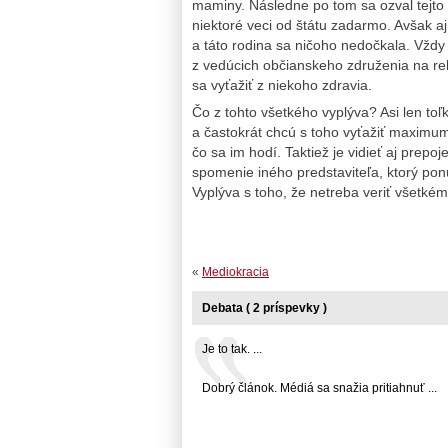
maminy. Následne po tom sa ozval tejto 
niektoré veci od štátu zadarmo. Avšak a
a táto rodina sa ničoho nedočkala. Vžd
z vedúcich občianskeho združenia na reha
sa vyťažiť z niekoho zdravia.
Čo z tohto všetkého vyplýva? Asi len toľ
a častokrát chcú s toho vyťažiť maximum 
čo sa im hodí. Taktiež je vidieť aj pre
spomenie iného predstaviteľa, ktorý ponú
Vyplýva s toho, že netreba veriť všetké
«
Mediokracia
Debata ( 2 príspevky )
Je to tak. ...
Dobrý článok. Médiá sa snažia pritiahnuť ...