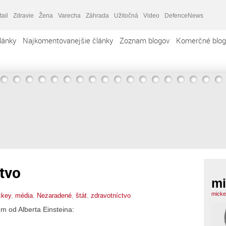
tail
Zdravie
Žena
Varecha
Záhrada
Užitočná
Video
DefenceNews
lánky
Najkomentovanejšie články
Zoznam blogov
Komerčné blog
tvo
mi
micke
ckey
,
média
,
Nezaradené
,
štát
,
zdravotníctvo
 od Alberta Einsteina: