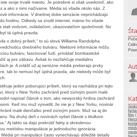
 iste svoje trvalé miesto. Je potrebné si však uvedomiť, ako
ás a ako s nimi nažívame. Média sú všade okolo nás.
Z
nové informácie. V dnešnej dobe senzácie neprichádzajú
dú hodinu. Odkedy sa zrodil internet, máme ho všade
 stali vodcom, ovládačom, ukazovateľom spoločnosti. No
Šta
byť tá úplná pravda.
Poče
ila o dobrý príbeh,“ to sú slová Williama Randolpha
Celk
y, predchodcu dnešného bulváru. Niektoré informácie môžu
Prie
kciou bulváru, fascinovať ľudí, prinášať bombastické
žiť aj pre zábavu. Avšak to nezľahčuje mediálnu
Aut
ách je. A zvlášť už aj seriózne médiá preberajú prvky
áre, tak to nemusí byť úplná pravda, ale niekedy môže byť
ch.
ihuje jeden poburujúci príbeh, ktorý sa nachádza pri tejto
vi, ktorý v New Yorku zachránil pred zúrivým psom malé
Kat
ozhodol napísať článok o tom, ako newyorský hrdina zachránil
som. Keď mu muž vysvetlil, že nie je z New Yorku, novinár
česk
achránil malé dievčatko pred zúrivým psom. Muž sa aj do
fanta
film
(
stanu. Na druhý deň v novinách vyšiel článok s titulkom:
Herci
a.“ Aj takto sa dajú prekrútiť fakty a skreslenou
konta
médi
ejšou metódou manipulácie je jednoducho ignorácia
medi
. Médiá pri manipulácií často vynechávajú dôležité detaily
Neza