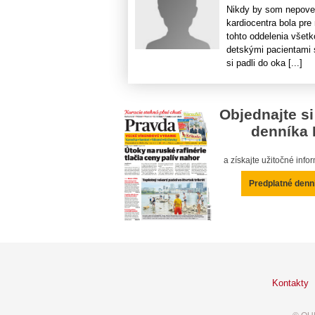
Nikdy by som nepoved
kardiocentra bola pre
tohto oddelenia všet
detskými pacientami 
si padli do oka [...]
Objednajte si
denníka 
a získajte užitočné inf
Predplatné denn
Kontakty