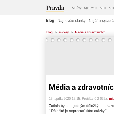
Správy
Športweb
Auto
Kok
Blog
Najnovšie články
Najčítanejšie č
Blog
>
mickey
>
Média a zdravotníctvo
Média a zdravotníc
15. apríla 2020 18:15
, Prečítané 2 032x,
mi
Začala by som jedným dôležitým odkazom
” Dôležité je neprestať klásť otázky.”