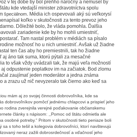
revoz v tej dobe by bol preňho náročný a nemusel by
tátu kde vtedajší minister zdravotníctva spolu
ym
. Média ich ospevovali aký sú veľkorysí
špeciálnom
nenapísal koľko v skutočnosti za tento prevoz jeho
adarmo. Dôležité bolo, že vláda pomohla. Ďalšia
avovali zariadenie kde by ho mohli umiestniť,
postarať. Tam nastal problém v médiách sa písalo
 rodine možnosť ho u nich umiestniť. Avšak už žiadne
tal ten čas aby ho premiestnili, tak ho žiadne
ľ aj áno tak suma, ktorú pýtali za mesačné
a to však vždy uvádzali tak, že majú veľa možností
 aj odpustenie poplatkov im na začiatok. Bod zlomu
 začal zaujímať jeden moderátor a jedna známa
o a zrazu už nič nevyzeralo tak čierno ako keď sa
ou mám aj zo svojej činnosti dobrovoľníka, kde sa
s dobrovoľníkov pomôcť jednému chlapcovi a prispieť jeho
eho rodina zverejnila verejné poďakovanie občianskemu
ternete články s nápisom: ,,Pomoc od štátu odmietla ale
na osobné potreby.“ Pritom v skutočnosti tieto peniaze boli
rý sa s toho tešil a kolegovia dobrovoľníci, ktorí navštevujú
alizovaný neraz zažili dobrosrdečnosť a vďačnosť jeho