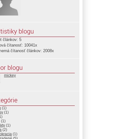
tistiky blogu
t článkov: 5
ová čítanosť: 10041x
merná čítanosť článkov: 2008x
or blogu
mickey
egórie
o
(1)
sy
(1)
1)
(1)
kty
(1)
a
(2)
okracia
(1)
radené
(5)