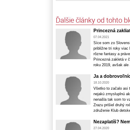
Ďalšie články od tohto b
Princezná zaklia
07.04.2021
Síce som zo Slovensk
približne tri roky vi
rôzne fantasy a práv
Princezná zakletá v ča
roku 2019, avšak ale a
Ja a dobrovoľní
18.10.2020
Všetko to začalo asi
nejakú zmysluplnú ak
nenašla tak som to vz
Zrazu prišiel druhý 
združenie Klub detskej
Nezaplatíš? Ne
27.04.2020