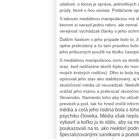
udalosti, o ktorej je správa, jednotlivýc
prúdy, ktoré s ňou súvisia.
Potláčanie sp
S takouto mediálnou manipuláciou má skú
ktorom si narazil jedno rebro, ale nemal
verejnosť vychádzali články o jeho ochrn
Ďalším fiaskom v jeho prípade bolo to, 
úplne prekrútený a čo tam pravdivo bolo
jeho príbuzných použili na titulku časopis
S mediálnou manipuláciou som sa stretla
úraz, keď nešťastne skočil šípku do mor
mojich krstných rodičov). Dlho to bola t
opisovali jeho stav ako stabilizovaný, aj
skutočnosť média už neuvádzali. Niekoľ
urážať jeho mamu a prekrúcať skutočnos
Slovensko. Namiesto toho aby ho ukľudn
previezli a pod, tak ho hned zničili info
média a celá jeho rodina bola s toho
psychiku človeka.
Média však nepísa
vybaviť a koľko ju to stálo, aby sa
poukazovali na to, ako niektorí podn
špecializovanými sanitkami a podobn