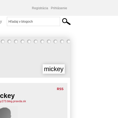
Registrácia
Prihlásenie
y
mickey
RSS
ckey
y273.blog.pravda.sk