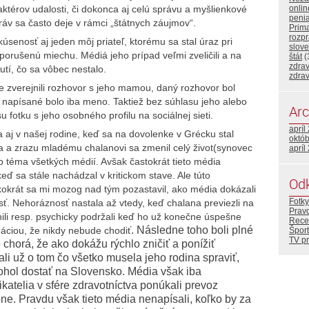
h aktérov udalosti, či dokonca aj celú správu a myšlienkové
onlin
peni
ráv sa často deje v rámci „štátnych záujmov“.
Prim
rozp
senosť aj jeden môj priateľ, ktorému sa stal úraz pri
slov
 porušenú miechu. Médiá jeho prípad veľmi zveličili a na
štát
(
zdrav
utí, čo sa vôbec nestalo.
zdrav
že zverejnili rozhovor s jeho mamou, daný rozhovor bol
 napísané bolo iba meno. Taktiež bez súhlasu jeho alebo
Arc
u fotku s jeho osobného profilu na sociálnej sieti.
apríl
 aj v našej rodine, keď sa na dovolenke v Grécku stal
októ
a a zrazu mladému chalanovi sa zmenil celý život(synovec
apríl
op téma všetkých médií. Avšak častokrát tieto média
 keď sa stále nachádzal v kritickom stave. Ale túto
Od
kokrát sa mi mozog nad tým pozastavil, ako média dokázali
Fotky
ť. Nehoráznosť nastala až vtedy, keď chalana previezli na
Prav
ili resp. psychicky podržali keď ho už konečne úspešne
Rece
. Následne toho boli plné
rmáciou, že nikdy nebude chodiť
Šport
TV p
 chorá, že ako dokážu rýchlo zničiť a ponížiť
li už o tom čo všetko musela jeho rodina spraviť,
 mohol dostať na Slovensko. Média však iba
ikatelia v sfére zdravotníctva ponúkali prevoz
e. Pravdu však tieto média nenapísali, koľko by za