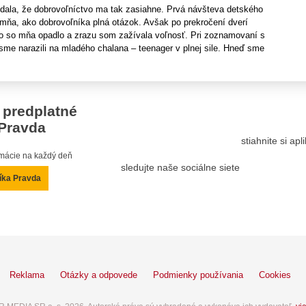
ala, že dobrovoľníctvo ma tak zasiahne. Prvá návšteva detského
 mňa, ako dobrovoľníka plná otázok. Avšak po prekročení dverí
ko so mňa opadlo a zrazu som zažívala voľnosť. Pri zoznamovaní s
sme narazili na mladého chalana – teenager v plnej sile. Hneď sme
 predplatné
Pravda
stiahnite si ap
ormácie na každý deň
sledujte naše sociálne siete
íka Pravda
Reklama
Otázky a odpovede
Podmienky používania
Cookies