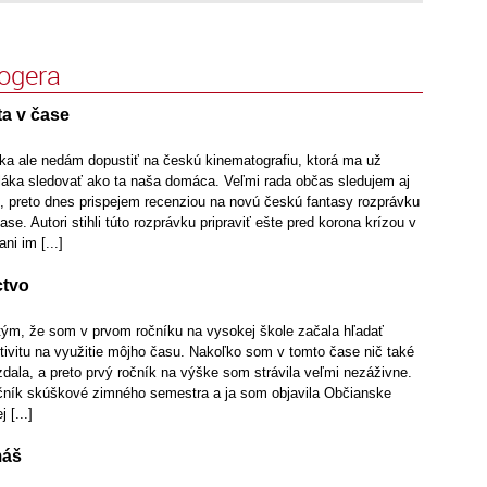
logera
ta v čase
a ale nedám dopustiť na českú kinematografiu, ktorá ma už
ac láka sledovať ako ta naša domáca. Veľmi rada občas sledujem aj
e, preto dnes prispejem recenziou na novú českú fantasy rozprávku
se. Autori stihli túto rozprávku pripraviť ešte pred korona krízou v
ni im [...]
ctvo
 tým, že som v prvom ročníku na vysokej škole začala hľadať
tivitu na využitie môjho času. Nakoľko som v tomto čase nič také
dala, a preto prvý ročník na výške som strávila veľmi nezáživne.
ročník skúškové zimného semestra a ja som objavila Občianske
 [...]
máš